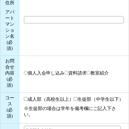
住所
アパ
ート
マン
ショ
ン名
(必
須)
お問
合せ
内容
個人入会申し込み
資料請求
教室紹介
(必
須)
コー
成人部（高校生以上）
生徒部（中学生以下）
ス
※生徒部の場合は学年を備考欄にご記入下さ
(必
い。
須)