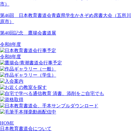
市）
第46回 日本教育書道会青森県学生かきぞめ席書大会（五所川
原市）
第40回記念 鷹揚会書道展
令和8年度
令和8年度
HOME
日本教育書道会について