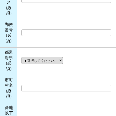
ス
(必
須)
郵便
番号
(必
須)
都道
府県
(必
須)
市町
村名
(必
須)
番地
以下