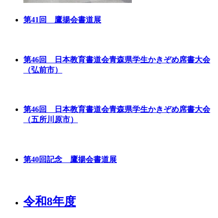
第41回 鷹揚会書道展
第46回 日本教育書道会青森県学生かきぞめ席書大会
（弘前市）
第46回 日本教育書道会青森県学生かきぞめ席書大会
（五所川原市）
第40回記念 鷹揚会書道展
令和8年度