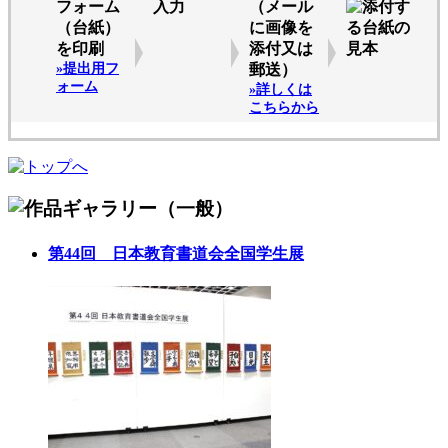
フォーム
入力
（メール
（台紙）
に画像を
を印刷
添付又は
»提出用フ
郵送）
ォーム
»詳しくは
こちらから
第44回 日本教育書道会全国学生展