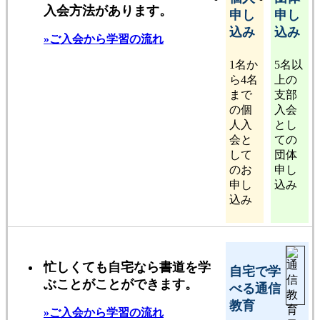
入会方法があります。
申し
申し
込み
込み
»ご入会から学習の流れ
1名か
5名以
ら4名
上の
まで
支部
の個
入会
人入
とし
会と
ての
して
団体
のお
申し
申し
込み
込み
忙しくても自宅なら書道を学
自宅で学
ぶことがことができます。
べる通信
教育
»ご入会から学習の流れ