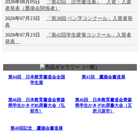
2026年08月05日
『第42回 読売書法展』 入賞・入選
者発表（鷹揚会関係者）
2026年07月23日
「第38回 ペン字コンクール」入賞者発
表
2026年07月23日
「第42回学生硬筆コンクール」入賞者
発表
第44回 日本教育書道会全国
第41回 鷹揚会書道展
学生展
第46回 日本教育書道会青森
第46回 日本教育書道会青森
県学生かきぞめ席書大会（弘
県学生かきぞめ席書大会（五
前市）
所川原市）
第40回記念 鷹揚会書道展