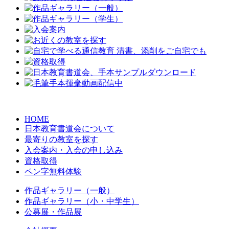
HOME
日本教育書道会について
最寄りの教室を探す
入会案内・入会の申し込み
資格取得
ペン字無料体験
作品ギャラリー（一般）
作品ギャラリー（小・中学生）
公募展・作品展