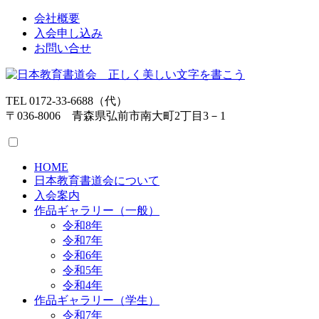
会社概要
入会申し込み
お問い合せ
TEL 0172-33-6688（代）
〒036-8006 青森県弘前市南大町2丁目3－1
HOME
日本教育書道会について
入会案内
作品ギャラリー（一般）
令和8年
令和7年
令和6年
令和5年
令和4年
作品ギャラリー（学生）
令和7年