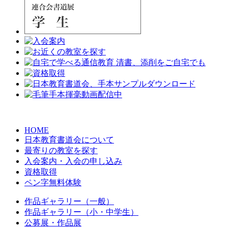
HOME
日本教育書道会について
最寄りの教室を探す
入会案内・入会の申し込み
資格取得
ペン字無料体験
作品ギャラリー（一般）
作品ギャラリー（小・中学生）
公募展・作品展