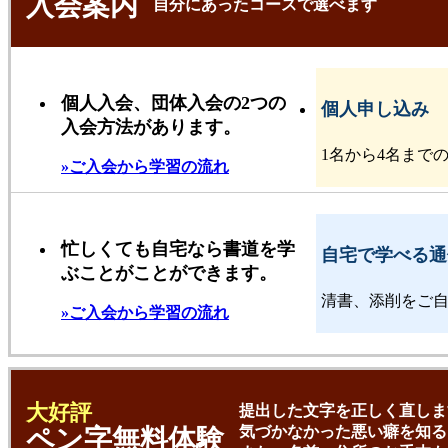
入会案内
自分にあったコースで選べます
個人入会、団体入会の2つの
個人申し込み
入会方法があります。
1名から4名まで
»ご入会から学習の流れ
忙しくても自宅なら書道を学
自宅で学べる通
ぶことがことができます。
清書、添削をご
»ご入会から学習の流れ
大好評
提出した文字を正しく直しま
気づかなかった悪い癖を知る
ペン字無料体験