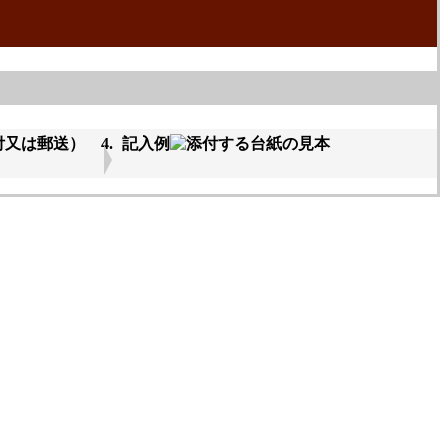
付又は郵送）
記入例