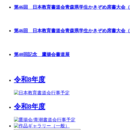
第46回 日本教育書道会青森県学生かきぞめ席書大会
第46回 日本教育書道会青森県学生かきぞめ席書大会
第40回記念 鷹揚会書道展
令和8年度
令和8年度