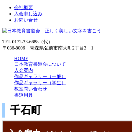
会社概要
入会申し込み
お問い合せ
TEL 0172-33-6688（代）
〒036-8006 青森県弘前市南大町2丁目3－1
HOME
日本教育書道会について
入会案内
作品ギャラリー（一般）
作品ギャラリー（学生）
教室問い合わせ
書道用具
千石町