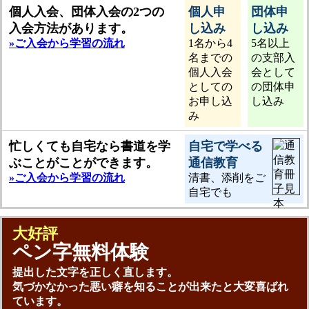
個人入会、団体入会の2つの
個人申
団体申
入会方法があります。
し込み
し込み
»ご入会から学習の流れ
1名から4
5名以上
名までの
の支部入
個人入会
会として
としての
の団体申
お申し込
し込み
み
忙しくても自宅なら書道を学
自宅で学べる
ぶことがことができます。
通信教育
»ご入会から学習の流れ
清書、添削をご
自宅でも
大好評
ペン字無料体験
提出した文字を正しく直します。
気づかなかった悪い癖を知ることが出来たと大変喜ばれ
ています。