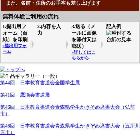
また、名前・住所のお手本も差し上げます
無料体験ご利用の流れ
1.提出用フ
2.内容を入
3.送る（メ
記入例
ォーム（台
力
ールに画像
紙）を印刷
を添付又は
»提出用フォ
郵送）
ーム
»詳しくはこ
ちらから
第44回 日本教育書道会全国学生展
第41回 鷹揚会書道展
第46回 日本教育書道会青森県学生かきぞめ席書大会（弘前
市）
第46回 日本教育書道会青森県学生かきぞめ席書大会（五所川
原市）