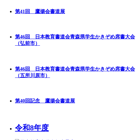
第41回 鷹揚会書道展
第46回 日本教育書道会青森県学生かきぞめ席書大会
（弘前市）
第46回 日本教育書道会青森県学生かきぞめ席書大会
（五所川原市）
第40回記念 鷹揚会書道展
令和8年度