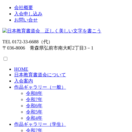
会社概要
入会申し込み
お問い合せ
TEL 0172-33-6688（代）
〒036-8006 青森県弘前市南大町2丁目3－1
HOME
日本教育書道会について
入会案内
作品ギャラリー（一般）
令和8年
令和7年
令和6年
令和5年
令和4年
作品ギャラリー（学生）
令和7年