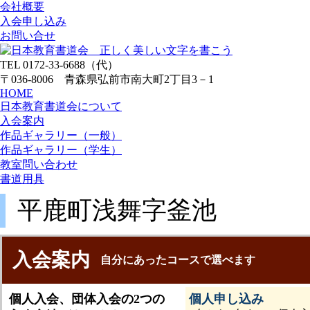
会社概要
入会申し込み
お問い合せ
TEL 0172-33-6688（代）
〒036-8006 青森県弘前市南大町2丁目3－1
HOME
日本教育書道会について
入会案内
作品ギャラリー（一般）
作品ギャラリー（学生）
教室問い合わせ
書道用具
平鹿町浅舞字釜池
入会案内
自分にあったコースで選べます
個人入会、団体入会の2つの
個人申し込み