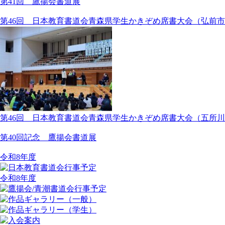
第41回 鷹揚会書道展
第46回 日本教育書道会青森県学生かきぞめ席書大会（弘前
第46回 日本教育書道会青森県学生かきぞめ席書大会（五所
第40回記念 鷹揚会書道展
令和8年度
令和8年度