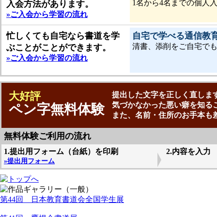
1名から4名までの個人
入会方法があります。
»ご入会から学習の流れ
忙しくても自宅なら書道を学
自宅で学べる通信教
清書、添削をご自宅で
ぶことがことができます。
»ご入会から学習の流れ
大好評
提出した文字を正しく直しま
気づかなかった悪い癖を知る
ペン字無料体験
また、名前・住所のお手本も
無料体験ご利用の流れ
1.提出用フォーム（台紙）を印刷
2.内容を入力
»提出用フォーム
第44回 日本教育書道会全国学生展