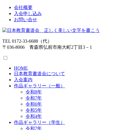
会社概要
入会申し込み
お問い合せ
TEL 0172-33-6688（代）
〒036-8006 青森県弘前市南大町2丁目3－1
HOME
日本教育書道会について
入会案内
作品ギャラリー（一般）
令和8年
令和7年
令和6年
令和5年
令和4年
作品ギャラリー（学生）
令和7年