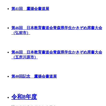
第41回 鷹揚会書道展
第46回 日本教育書道会青森県学生かきぞめ席書大会
（弘前市）
第46回 日本教育書道会青森県学生かきぞめ席書大会
（五所川原市）
第40回記念 鷹揚会書道展
令和8年度