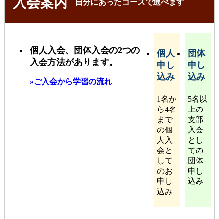
入会案内
自分にあったコースで選べます
個人入会、団体入会の2つの
個人
団体
入会方法があります。
申し
申し
込み
込み
»ご入会から学習の流れ
1名か
5名以
ら4名
上の
まで
支部
の個
入会
人入
とし
会と
ての
して
団体
のお
申し
申し
込み
込み