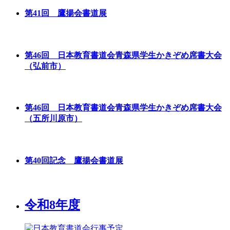
第41回 鷹揚会書道展
第46回 日本教育書道会青森県学生かきぞめ席書大会
（弘前市）
第46回 日本教育書道会青森県学生かきぞめ席書大会
（五所川原市）
第40回記念 鷹揚会書道展
令和8年度