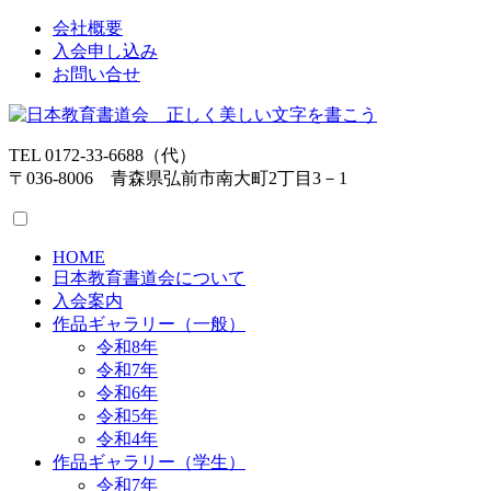
会社概要
入会申し込み
お問い合せ
TEL 0172-33-6688（代）
〒036-8006 青森県弘前市南大町2丁目3－1
HOME
日本教育書道会について
入会案内
作品ギャラリー（一般）
令和8年
令和7年
令和6年
令和5年
令和4年
作品ギャラリー（学生）
令和7年