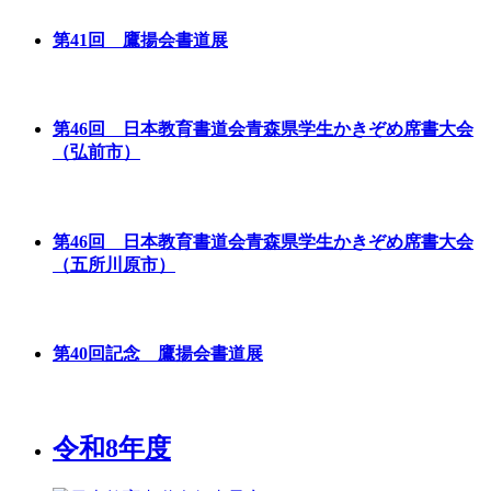
第41回 鷹揚会書道展
第46回 日本教育書道会青森県学生かきぞめ席書大会
（弘前市）
第46回 日本教育書道会青森県学生かきぞめ席書大会
（五所川原市）
第40回記念 鷹揚会書道展
令和8年度