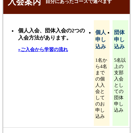
入会案内
自分にあったコースで選べます
個人入会、団体入会の2つの
個人
団体
入会方法があります。
申し
申し
込み
込み
»ご入会から学習の流れ
1名か
5名以
ら4名
上の
まで
支部
の個
入会
人入
とし
会と
ての
して
団体
のお
申し
申し
込み
込み