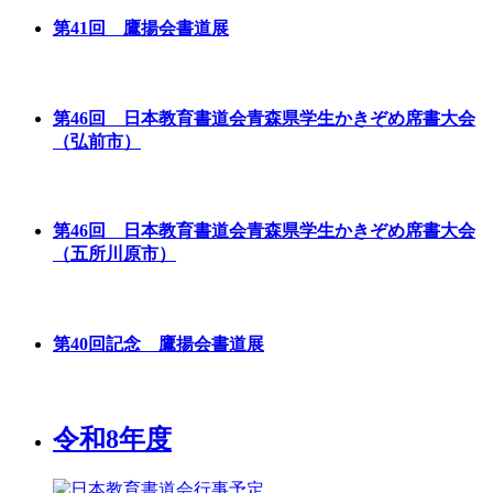
第41回 鷹揚会書道展
第46回 日本教育書道会青森県学生かきぞめ席書大会
（弘前市）
第46回 日本教育書道会青森県学生かきぞめ席書大会
（五所川原市）
第40回記念 鷹揚会書道展
令和8年度