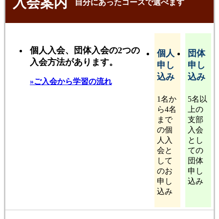
入会案内
自分にあったコースで選べます
個人入会、団体入会の2つの
個人
団体
入会方法があります。
申し
申し
込み
込み
»ご入会から学習の流れ
1名か
5名以
ら4名
上の
まで
支部
の個
入会
人入
とし
会と
ての
して
団体
のお
申し
申し
込み
込み