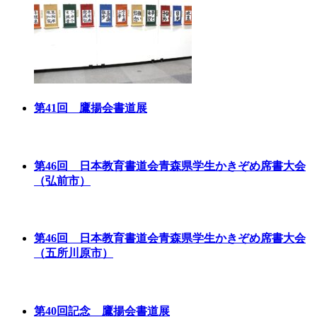
第41回 鷹揚会書道展
第46回 日本教育書道会青森県学生かきぞめ席書大会
（弘前市）
第46回 日本教育書道会青森県学生かきぞめ席書大会
（五所川原市）
第40回記念 鷹揚会書道展