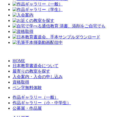
HOME
日本教育書道会について
最寄りの教室を探す
入会案内・入会の申し込み
資格取得
ペン字無料体験
作品ギャラリー（一般）
作品ギャラリー（小・中学生）
公募展・作品展