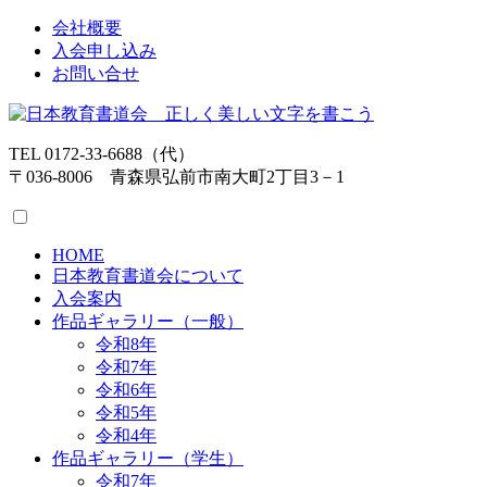
会社概要
入会申し込み
お問い合せ
TEL 0172-33-6688（代）
〒036-8006 青森県弘前市南大町2丁目3－1
HOME
日本教育書道会について
入会案内
作品ギャラリー（一般）
令和8年
令和7年
令和6年
令和5年
令和4年
作品ギャラリー（学生）
令和7年