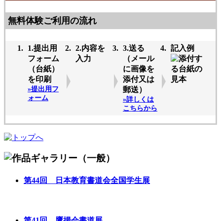
無料体験ご利用の流れ
1.提出用
2.内容を
3.送る
記入例
フォーム
入力
（メール
（台紙）
に画像を
を印刷
添付又は
»提出用フ
郵送）
ォーム
»詳しくは
こちらから
第44回 日本教育書道会全国学生展
第41回 鷹揚会書道展