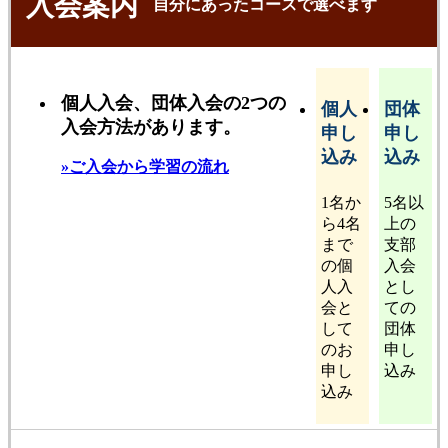
入会案内
自分にあったコースで選べます
個人入会、団体入会の2つの
個人
団体
入会方法があります。
申し
申し
込み
込み
»ご入会から学習の流れ
1名か
5名以
ら4名
上の
まで
支部
の個
入会
人入
とし
会と
ての
して
団体
のお
申し
申し
込み
込み