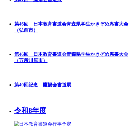
第46回 日本教育書道会青森県学生かきぞめ席書大会
（弘前市）
第46回 日本教育書道会青森県学生かきぞめ席書大会
（五所川原市）
第40回記念 鷹揚会書道展
令和8年度