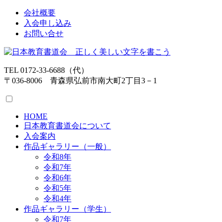
会社概要
入会申し込み
お問い合せ
TEL 0172-33-6688（代）
〒036-8006 青森県弘前市南大町2丁目3－1
HOME
日本教育書道会について
入会案内
作品ギャラリー（一般）
令和8年
令和7年
令和6年
令和5年
令和4年
作品ギャラリー（学生）
令和7年