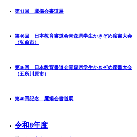
第41回 鷹揚会書道展
第46回 日本教育書道会青森県学生かきぞめ席書大会
（弘前市）
第46回 日本教育書道会青森県学生かきぞめ席書大会
（五所川原市）
第40回記念 鷹揚会書道展
令和8年度