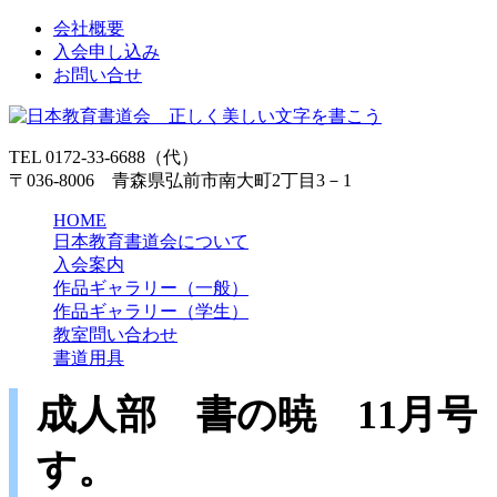
会社概要
入会申し込み
お問い合せ
TEL 0172-33-6688（代）
〒036-8006 青森県弘前市南大町2丁目3－1
HOME
日本教育書道会について
入会案内
作品ギャラリー（一般）
作品ギャラリー（学生）
教室問い合わせ
書道用具
成人部 書の暁 11月
す。