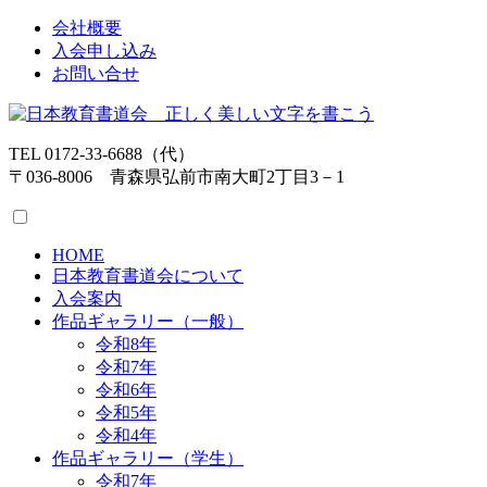
会社概要
入会申し込み
お問い合せ
TEL 0172-33-6688（代）
〒036-8006 青森県弘前市南大町2丁目3－1
HOME
日本教育書道会について
入会案内
作品ギャラリー（一般）
令和8年
令和7年
令和6年
令和5年
令和4年
作品ギャラリー（学生）
令和7年