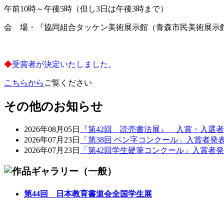
午前10時～午後5時（但し3日は午後3時まで）
会 場・『協同組合タッケン美術展示館（青森市民美術展示
◆
受賞者が決定いたしました。
こちらから
ご覧ください
その他のお知らせ
2026年08月05日
『第42回 読売書法展』 入賞・入選
2026年07月23日
「第38回 ペン字コンクール」入賞者発
2026年07月23日
「第42回学生硬筆コンクール」入賞者
第44回 日本教育書道会全国学生展