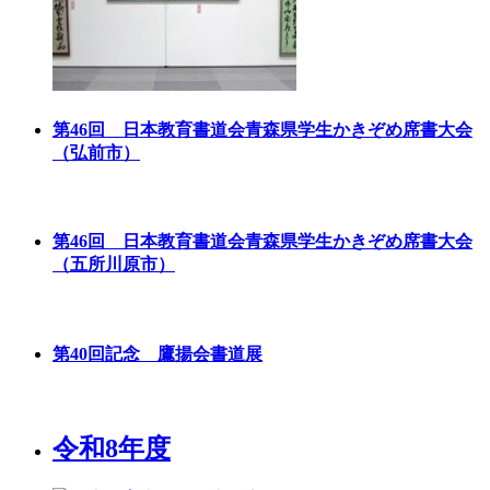
第46回 日本教育書道会青森県学生かきぞめ席書大会
（弘前市）
第46回 日本教育書道会青森県学生かきぞめ席書大会
（五所川原市）
第40回記念 鷹揚会書道展
令和8年度