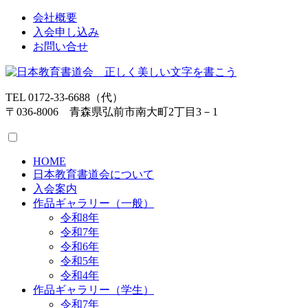
会社概要
入会申し込み
お問い合せ
TEL 0172-33-6688（代）
〒036-8006 青森県弘前市南大町2丁目3－1
HOME
日本教育書道会について
入会案内
作品ギャラリー（一般）
令和8年
令和7年
令和6年
令和5年
令和4年
作品ギャラリー（学生）
令和7年