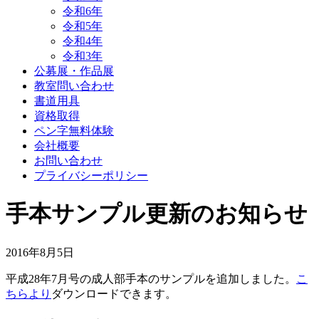
令和6年
令和5年
令和4年
令和3年
公募展・作品展
教室問い合わせ
書道用具
資格取得
ペン字無料体験
会社概要
お問い合わせ
プライバシーポリシー
手本サンプル更新のお知らせ
2016年8月5日
平成28年7月号の成人部手本のサンプルを追加しました。
こ
ちらより
ダウンロードできます。